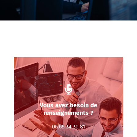
Envoyez nous un message
Vous avez besoin de
renseignements ?
Demandez à nos équipes de vous en dire
plus sur nos services et sur nos packs
05.55.34.30.81
PRO.