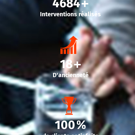
4684
+
Interventions réalisés
18
+
D'ancienneté
100
%